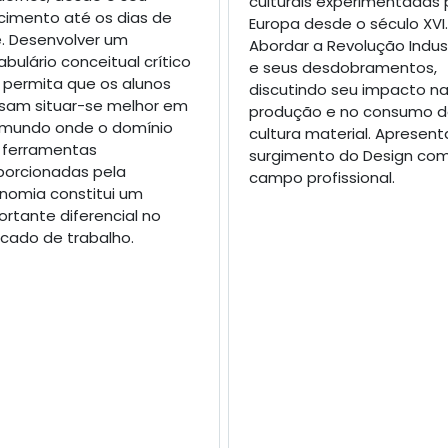
culturais experimentadas 
cimento até os dias de
Europa desde o século XVI.
e. Desenvolver um
Abordar a Revolução Indust
bulário conceitual crítico
e seus desdobramentos,
 permita que os alunos
discutindo seu impacto n
sam situar-se melhor em
produção e no consumo 
mundo onde o domínio
cultura material. Apresent
 ferramentas
surgimento do Design co
porcionadas pela
campo profissional.
nomia constitui um
ortante diferencial no
cado de trabalho.