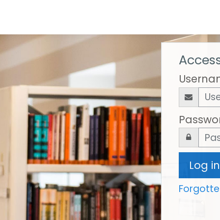
Access
Userna
Passwo
Log in
Forgott