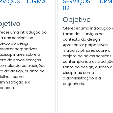
RVIÇOS - TURMA
SERVIÇOS - TURM
02
Objetivo
jetivo
Oferecer uma introdução 
recer uma introdução ao
tema dos serviços no
a dos serviços no
contexto do design.
texto do design.
Apresentar perpectivas
esentar perpectivas
multidisciplinares sobre o
idisciplinares sobre o
projeto de novos serviços
jeto de novos serviços
contemplando as tradiçõ
templando as tradições
tanto do design, quanto 
to do design, quanto de
disciplinas como
ciplinas como
a administração e a
dministração e a
engenharia.
enharia.