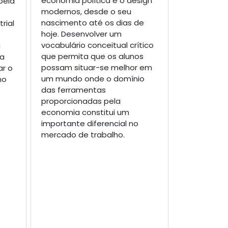
economia política e o design
pela
modernos, desde o seu
nascimento até os dias de
rial
hoje. Desenvolver um
vocabulário conceitual crítico
a
que permita que os alunos
da
possam situar-se melhor em
ar o
um mundo onde o domínio
mo
das ferramentas
proporcionadas pela
economia constitui um
importante diferencial no
mercado de trabalho.