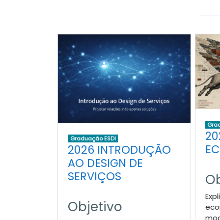
Gra
20
Graduação ESDI
EC
2026 INTRODUÇÃO
AO DESIGN DE
SERVIÇOS
Ob
Expl
Objetivo
eco
mod