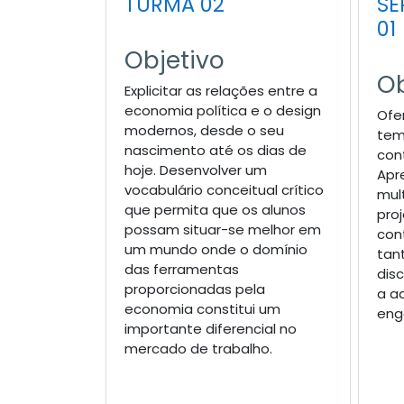
TURMA 02
SE
01
Objetivo
Ob
Explicitar as relações entre a
economia política e o design
Ofe
modernos, desde o seu
tem
nascimento até os dias de
con
hoje. Desenvolver um
Apr
vocabulário conceitual crítico
mult
que permita que os alunos
pro
possam situar-se melhor em
con
um mundo onde o domínio
tan
das ferramentas
dis
proporcionadas pela
a a
economia constitui um
eng
importante diferencial no
mercado de trabalho.