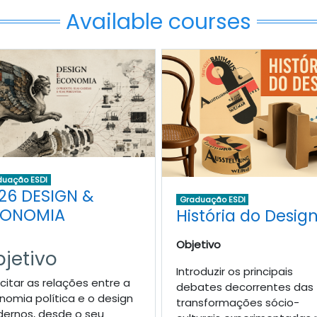
Available courses
duação ESDI
26 DESIGN &
Graduação ESDI
ONOMIA
História do Design
Objetivo
jetivo
Introduzir os principais
icitar as relações entre a
debates decorrentes das
nomia política e o design
transformações sócio-
ernos, desde o seu