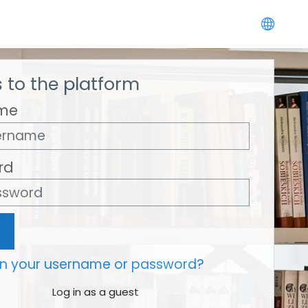
 to the platform
me
rd
en your username or password?
Log in as a guest